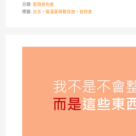
分類:
家用迷你倉
標籤:
台北
、
裝潢家俱暫存放
、
迷你倉