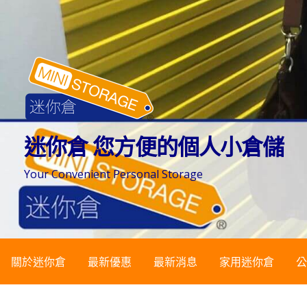
跳
至
主
要
內
容
迷你倉 您方便的個人小倉儲
Your Convenient Personal Storage
關於迷你倉
最新優惠
最新消息
家用迷你倉
公