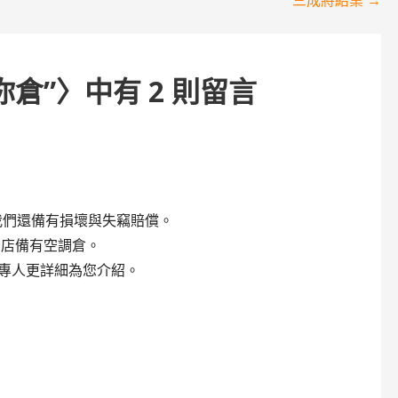
你倉”
〉中有 2 則留言
我們還備有損壞與失竊賠償。
中山店備有空調倉。
，由專人更詳細為您介紹。