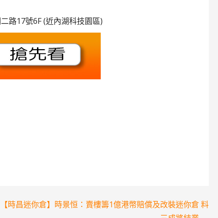
新湖二路17號6F (近內湖科技園區)
【時昌迷你倉】時景恒：賣樓籌1億港幣賠償及改裝迷你倉 料
三成將結業 →