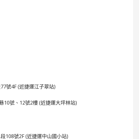
段77號4F (近捷運江子翠站)
30巷10號、12號2樓 (近捷運大坪林站)
路二段108號2F (近捷運中山國小站)