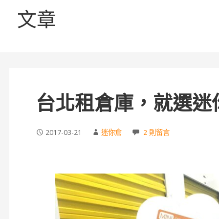
文章
台北租倉庫，就選迷
2017-03-21
迷你倉
2 則留言