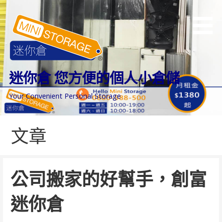
跳
至
主
要
內
容
迷你倉 您方便的個人小倉儲
Your Convenient Personal Storage
文章
公司搬家的好幫手，創富
迷你倉